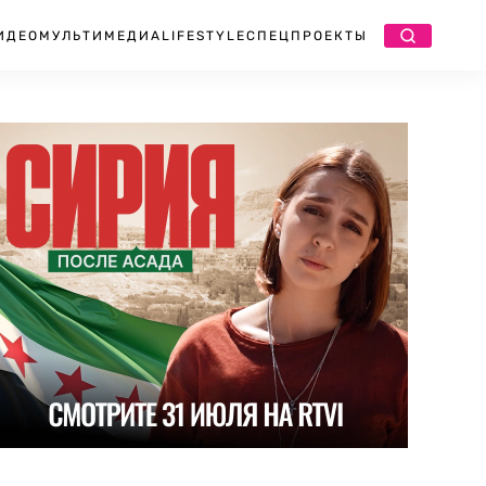
ИДЕО
МУЛЬТИМЕДИА
LIFESTYLE
СПЕЦПРОЕКТЫ