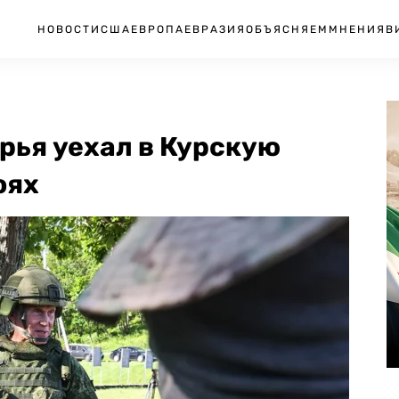
НОВОСТИ
США
ЕВРОПА
ЕВРАЗИЯ
ОБЪЯСНЯЕМ
МНЕНИЯ
В
рья уехал в Курскую
оях