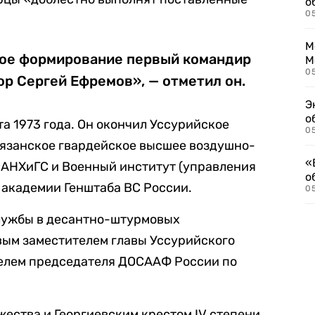
о
0
М
ое формирование первый командир
М
05
ор Сергей Ефремов», — отметил он.
Э
о
та 1973 года. Он окончил Уссурийское
05
Рязанское гвардейское высшее воздушно-
«
РАНХиГС и Военный институт (управления
о
 академии Генштаба ВС России.
05
службы в десантно-штурмовых
вым заместителем главы Уссурийского
телем председателя ДОСААФ России по
ства и Георгиевским крестом IV степени.