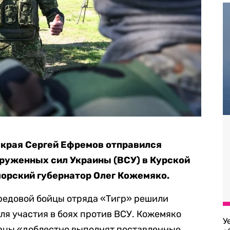
 края Сергей Ефремов отправился
оруженных сил Украины (ВСУ) в Курской
орский губернатор Олег Кожемяко.
ередовой бойцы отряда «Тигр» решили
ля участия в боях против ВСУ. Кожемяко
У
орцы «доблестно выполнят поставленные