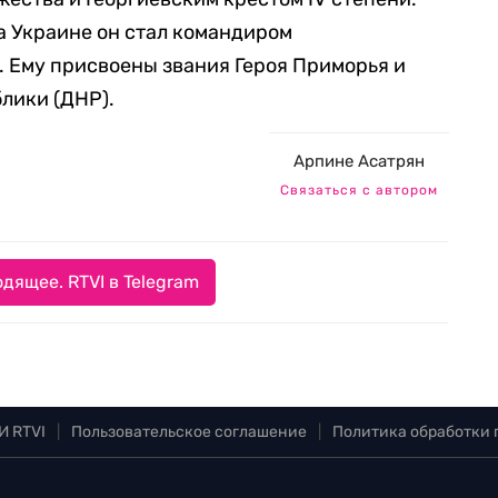
а Украине он стал командиром
. Ему присвоены звания Героя Приморья и
лики (ДНР).
Арпине Асатрян
Связаться с автором
дящее. RTVI в Telegram
И RTVI
|
Пользовательское соглашение
|
Политика обработки