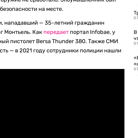
безопасности на месте.
Т
07
, нападавший — 35-летний гражданин
г Монтьель. Как
передает
портал Infobae, у
В
ч
ый пистолет Bersa Thunder 380. Также СМИ
07
ость — в 2021 году сотрудники полиции нашли
«
«
07