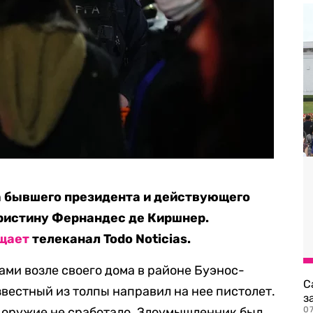
а бывшего президента и действующего
ристину Фернандес де Киршнер.
щает
телеканал Todo Noticias.
ми возле своего дома в районе Буэнос-
С
звестный из толпы направил на нее пистолет.
з
 оружие не сработало. Злоумышленник был
0