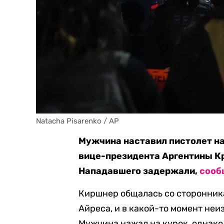
Natacha Pisarenko / AP
Мужчина наставил пистолет н
вице-президента Аргентины
К
Нападавшего задержали,
сооб
Киршнер общалась со сторонника
Айреса, и в какой-то момент неи
Мужчина нажал на курок, однако