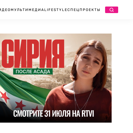
ИДЕО
МУЛЬТИМЕДИА
LIFESTYLE
СПЕЦПРОЕКТЫ