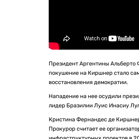
Президент Аргентины Альберто Ф
покушение на Киршнер стало са
восстановления демократии.
Нападение на нее осудили прези
лидер Бразилии Луис Инасиу Лул
Кристина Фернандес де Киршнер
Прокурор считает ее организат
инфраструктурных проектов в 20