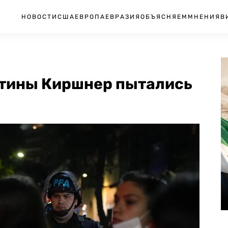
НОВОСТИ
США
ЕВРОПА
ЕВРАЗИЯ
ОБЪЯСНЯЕМ
МНЕНИЯ
В
нтины Киршнер пытались