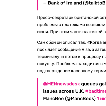
— Bank of Ireland (@talkto
Пресс-секретарь британской сет
проблемы с платежами возникли в
июня. При этом часть платежей 
Сам сбой он описал так: «Когда в
посылает сообщение Visa, а зат
терминалу, и потом к процессу п
покупку. Проблема находится в м
подтверждение кассовому термин
@MENnewsdesk
queues galo
issues across U.K.
#badtim
MancBee (@MancBees)
1 и