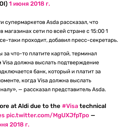
BOI)
1 июня 2018 г.
и супермаркетов Asda рассказал, что
 магазинах сети по всей стране с 15:00 1
все-таки проходит, добавил пресс-секретарь.
ы за что-то платите картой, терминал
ем Visa должна выслать подтверждение
одключается банк, который и платит за
оменте, когда Visa должна выслать
алу», — рассказал представитель Asda.
re at Aldi due to the
#Visa
technical
es
pic.twitter.com/MgUXJfpTpo
—
юня 2018 г.