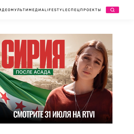
ИДЕО
МУЛЬТИМЕДИА
LIFESTYLE
СПЕЦПРОЕКТЫ