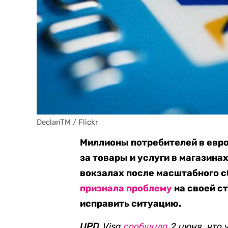
DeclanTM / Flickr
Миллионы потребителей в евро
за товары и услуги в магазин
вокзалах после масштабного с
признала проблему
на своей с
исправить ситуацию.
UPD.
Visa
сообщила
2 июня, что 