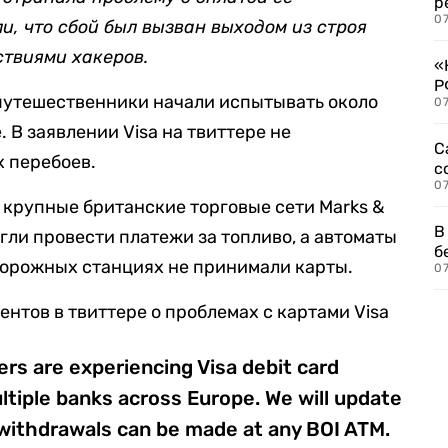
р
07
и, что сбой был вызван выходом из строя
ствиями хакеров.
«
Р
путешественники начали испытывать около
07
. В заявлении Visa на твиттере не
С
 перебоев.
с
07
крупные британские торговые сети Marks &
В
огли провести платежи за топливо, а автоматы
б
дорожных станциях не принимали карты.
07
нтов в твиттере о проблемах с картами Visa
s are experiencing Visa debit card
ultiple banks across Europe. We will update
ithdrawals can be made at any BOI ATM.