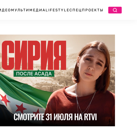
ИДЕО
МУЛЬТИМЕДИА
LIFESTYLE
СПЕЦПРОЕКТЫ