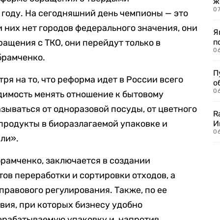
ж
0
году. На сегодняшний день чемпионы — это
и них нет городов федерального значения, они
Я
ащения с ТКО, они перейдут только в
п
0
брамченко.
П
ря на то, что реформа идет в России всего
о
06
димость менять отношение к бытовому
зываться от одноразовой посуды, от цветного
R
 продукты в биоразлагаемой упаковке и
И
0
ли».
брамченко, заключается в создании
тов переработки и сортировки отходов, а
правового регулирования. Также, по ее
вия, при которых бизнесу удобно
ерабатываемую упаковку и, напротив,