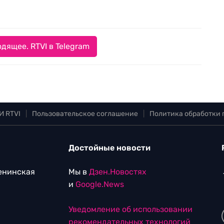
дящее. RTVI в Telegram
И RTVI
|
Пользовательское соглашение
|
Политика обработки
Достойные новости
Ленинская
Мы в
Дзен.Новостях
и
Google.News
Уведомление об использовании
рекомендательных технологий