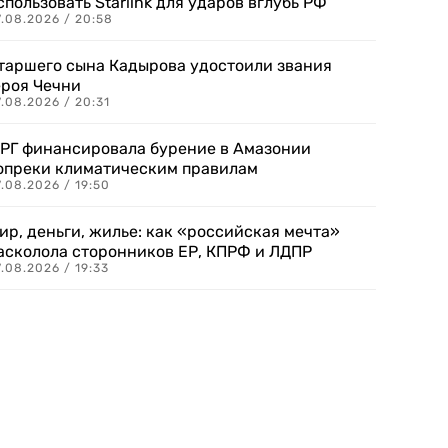
спользовать Starlink для ударов вглубь РФ
7.08.2026 / 20:58
таршего сына Кадырова удостоили звания
ероя Чечни
.08.2026 / 20:31
РГ финансировала бурение в Амазонии
опреки климатическим правилам
.08.2026 / 19:50
ир, деньги, жилье: как «российская мечта»
асколола сторонников ЕР, КПРФ и ЛДПР
.08.2026 / 19:33