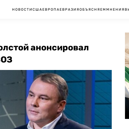
НОВОСТИ
США
ЕВРОПА
ЕВРАЗИЯ
ОБЪЯСНЯЕМ
МНЕНИЯ
В
олстой анонсировал
ВОЗ