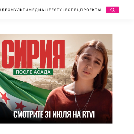
ИДЕО
МУЛЬТИМЕДИА
LIFESTYLE
СПЕЦПРОЕКТЫ