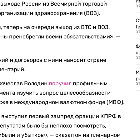
и
о выходе России из Всемирной торговой
0
организации здравоохранения (ВОЗ).
С
 теперь на очереди выход из ВТО и ВОЗ,
Г
07
ны пренебрегли всеми обязательствами», —
Ф
в
07
ний и договоров с ними наносит стране
ментарий.
М
р
 Вячеслав Володин
поручил
профильным
07
мента изучить вопрос целесообразности
также в международном валютном фонде (МВФ).
й выступил первый зампред фракции КПРФ в
епутатам было бы неплохо посмотреть,
ибыли и убытков», — сказал он на пленарном