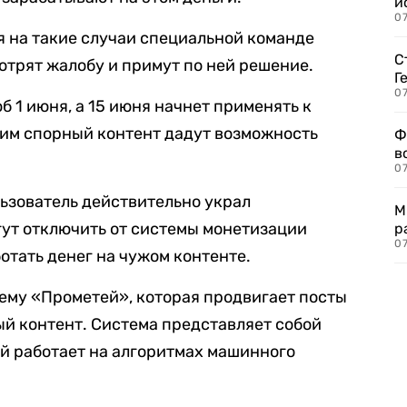
и
0
я на такие случаи специальной команде
С
трят жалобу и примут по ней решение.
Г
07
 1 июня, а 15 июня начнет применять к
им спорный контент дадут возможность
Ф
в
07
льзователь действительно украл
М
огут отключить от системы монетизации
р
07
ботать денег на чужом контенте.
ему «Прометей», которая продвигает посты
й контент. Система представляет собой
й работает на алгоритмах машинного