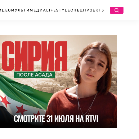
ИДЕО
МУЛЬТИМЕДИА
LIFESTYLE
СПЕЦПРОЕКТЫ