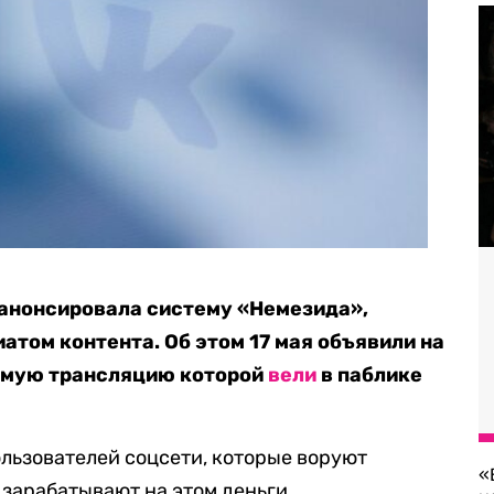
 анонсировала систему «Немезида»,
иатом контента. Об этом 17 мая объявили на
рямую трансляцию которой
вели
в паблике
льзователей соцсети, которые воруют
«
 зарабатывают на этом деньги.