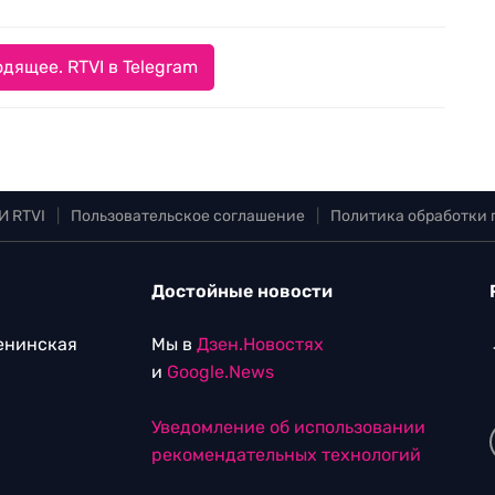
дящее. RTVI в Telegram
И RTVI
|
Пользовательское соглашение
|
Политика обработки
Достойные новости
Ленинская
Мы в
Дзен.Новостях
и
Google.News
Уведомление об использовании
рекомендательных технологий