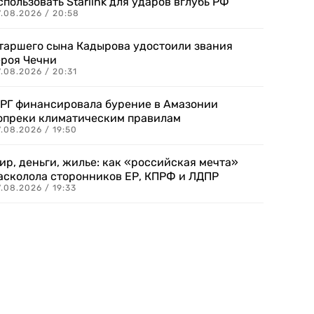
спользовать Starlink для ударов вглубь РФ
7.08.2026 / 20:58
таршего сына Кадырова удостоили звания
ероя Чечни
.08.2026 / 20:31
РГ финансировала бурение в Амазонии
опреки климатическим правилам
.08.2026 / 19:50
ир, деньги, жилье: как «российская мечта»
асколола сторонников ЕР, КПРФ и ЛДПР
.08.2026 / 19:33