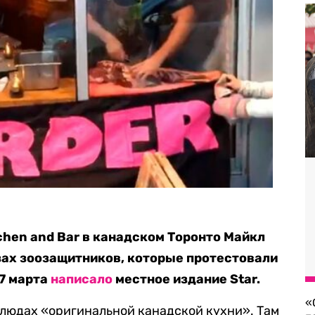
chen and Bar в канадском Торонто Майкл
азах зоозащитников, которые протестовали
27 марта
написало
местное издание Star.
«
блюдах «оригинальной канадской кухни». Там