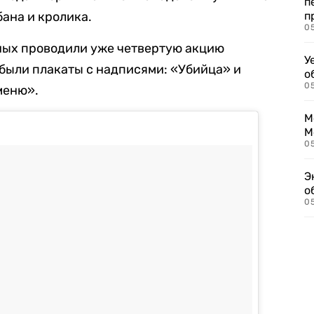
п
бана и кролика.
п
0
ных проводили уже четвертую акцию
У
 были плакаты с надписями: «Убийца» и
о
0
меню».
М
М
05
Э
о
05