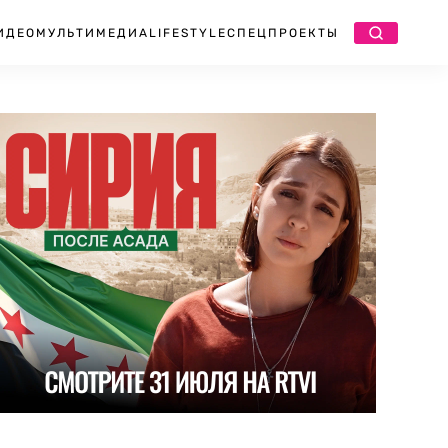
ИДЕО
МУЛЬТИМЕДИА
LIFESTYLE
СПЕЦПРОЕКТЫ