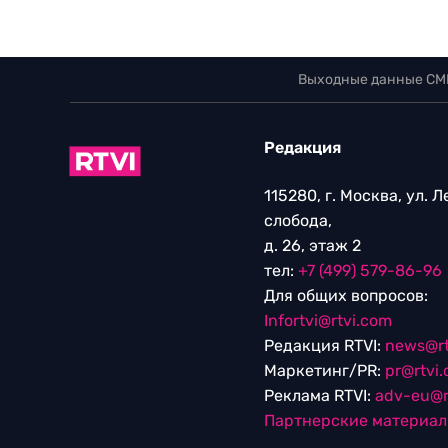
Выходные данные СМ
Редакция
115280, г. Москва, ул. 
слобода,
д. 26, этаж 2
тел:
+7 (499) 579-86-96
Для общих вопросов:
Infortvi@rtvi.com
Редакция RTVI:
news@rt
Маркетинг/PR:
pr@rtvi
Реклама RTVI:
adv-eu@r
Партнерские материа