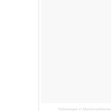
Публикация от MackenzieMacke