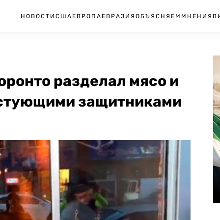
НОВОСТИ
США
ЕВРОПА
ЕВРАЗИЯ
ОБЪЯСНЯЕМ
МНЕНИЯ
В
оронто разделал мясо и
естующими защитниками