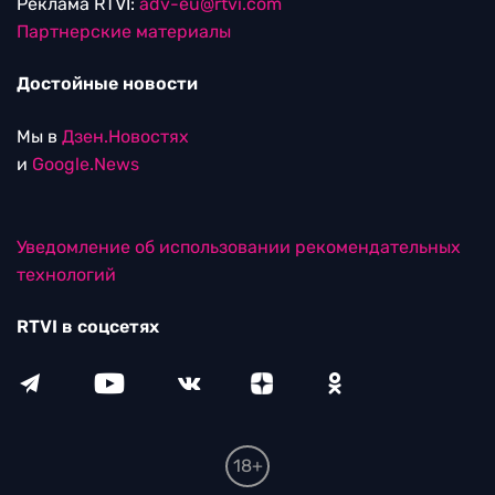
Реклама RTVI:
adv-eu@rtvi.com
Партнерские материалы
Достойные новости
Мы в
Дзен.Новостях
и
Google.News
Уведомление об использовании рекомендательных
технологий
RTVI в соцсетях
18+