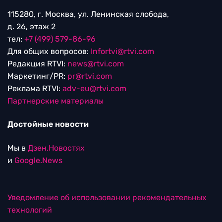
115280, г. Москва, ул. Ленинская слобода,
д. 26, этаж 2
тел:
+7 (499) 579-86-96
Для общих вопросов:
Infortvi@rtvi.com
Редакция RTVI:
news@rtvi.com
Маркетинг/PR:
pr@rtvi.com
Реклама RTVI:
adv-eu@rtvi.com
Партнерские материалы
Достойные новости
Мы в
Дзен.Новостях
и
Google.News
Уведомление об использовании рекомендательных
технологий