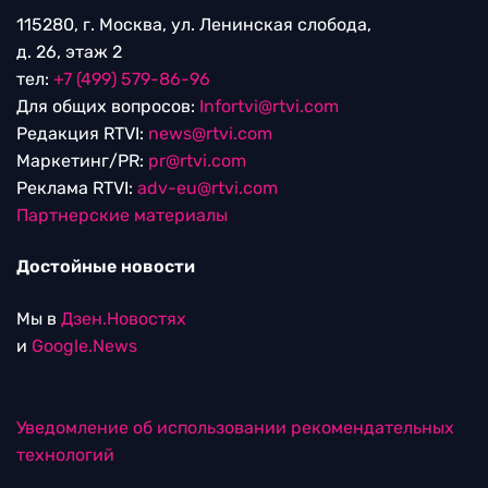
115280, г. Москва, ул. Ленинская слобода,
д. 26, этаж 2
тел:
+7 (499) 579-86-96
Для общих вопросов:
Infortvi@rtvi.com
Редакция RTVI:
news@rtvi.com
Маркетинг/PR:
pr@rtvi.com
Реклама RTVI:
adv-eu@rtvi.com
Партнерские материалы
Достойные новости
Мы в
Дзен.Новостях
и
Google.News
Уведомление об использовании рекомендательных
технологий