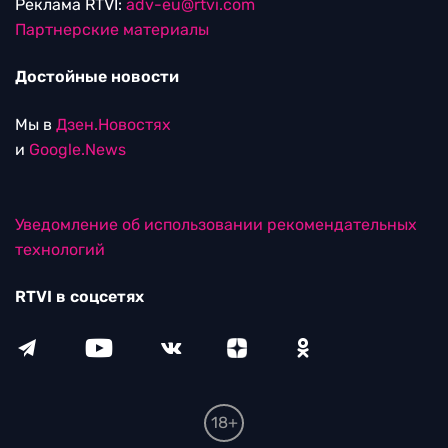
Реклама RTVI:
adv-eu@rtvi.com
Партнерские материалы
Достойные новости
Мы в
Дзен.Новостях
и
Google.News
Уведомление об использовании рекомендательных
технологий
RTVI в соцсетях
18+