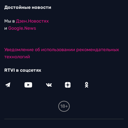
Достойные новости
Мы в
Дзен.Новостях
и
Google.News
Уведомление об использовании рекомендательных
технологий
RTVI в соцсетях
18+