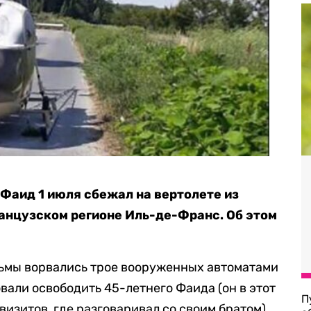
Фаид 1 июля сбежал на вертолете из
анцузском регионе Иль-де-Франс. Об этом
рьмы ворвались трое вооруженных автоматами
вали освободить 45-летнего Фаида (он в этот
П
визитов, где разговаривал со своим братом).