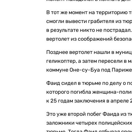
В тот же момент на территорию 
смогли вывести грабителя из тюр
в результате никто не пострадал
вертолет из соображений безопа
Позднее вертолет нашли в муниц
геликоптер, а затем пересели в
коммуне Оне-су-Буа под Париж
Фаид сидел в тюрьме по делу о п
которого погибла женщина-полиц
к 25 годам заключения в апреле 
Это уже второй побег Фаида из т
заложники четырех полицейских 
тюрьме. Тогда Фаид отбывал срок