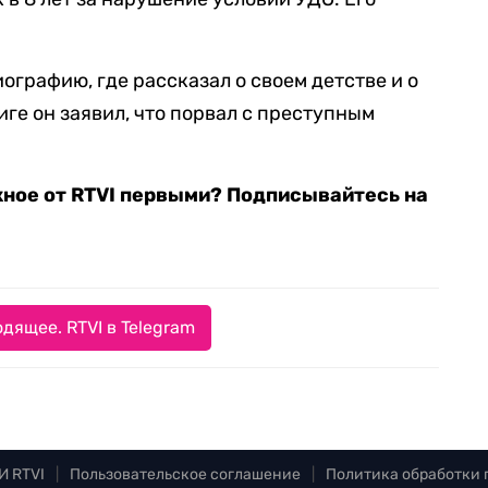
ографию, где рассказал о своем детстве и о
иге он заявил, что порвал с преступным
жное от RTVI первыми? Подписывайтесь на
дящее. RTVI в Telegram
И RTVI
|
Пользовательское соглашение
|
Политика обработки