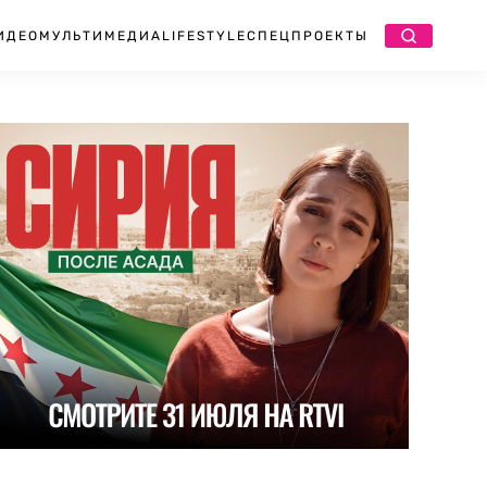
ИДЕО
МУЛЬТИМЕДИА
LIFESTYLE
СПЕЦПРОЕКТЫ