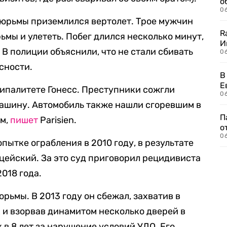
о
06
тюрьмы приземлился вертолет. Трое мужчин
R
ьмы и улететь. Побег длился несколько минут,
И
. В полиции объяснили, что не стали сбивать
0
сности.
В
Е
ипалитете Гонесс. Преступники сожгли
06
 машину. Автомобиль также нашли сгоревшим в
П
ем,
пишет
Parisien.
о
06
опытке ограбления в 2010 году, в результате
ейский. За это суд приговорил рецидивиста
2018 года.
юрьмы. В 2013 году он сбежал, захватив в
и взорвав динамитом несколько дверей в
 в 8 лет за нарушение условий УДО. Его