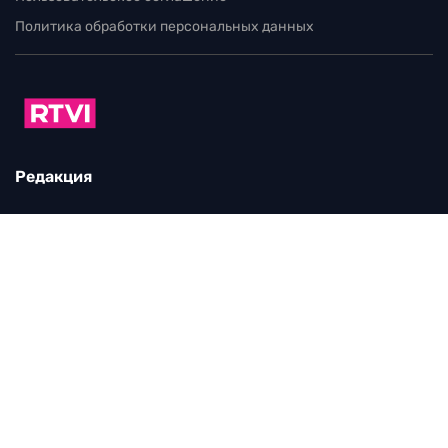
Политика обработки персональных данных
Редакция
115280, г. Москва, ул. Ленинская слобода,
д. 26, этаж 2
тел:
+7 (499) 579-86-96
Для общих вопросов:
Infortvi@rtvi.com
Редакция RTVI:
news@rtvi.com
Маркетинг/PR:
pr@rtvi.com
Реклама RTVI:
adv-eu@rtvi.com
Партнерские материалы
Достойные новости