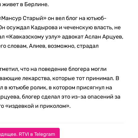
 живет в Берлине.
«Мансур Старый» он вел блог на ютьюб-
Он осуждал Кадырова и чеченскую власть, не
л «Кавказскому узлу» адвокат Аслан Арцуев,
его словам, Алиев, возможно, страдал
метил, что на поведение блогера могли
вающие лекарства, которые тот принимал. В
 в ютьюбе ролик, в котором присягнул на
цуева, блогер сделал это из-за опасений за
то «издевкой и приколом».
дящее. RTVI в Telegram