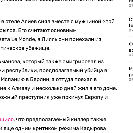
и
0
С
р в отеле Алиев снял вместе с мужчиной «той
Г
рылся. Его считают основным
07
ета Le Monde, в Лилль они приехали из
Ф
литическое убежище.
в
07
хманова, который также эмигрировал из
М
ми республики, предполагаемый убийца в
р
Испанию в Берлин, а оттуда поехал в
07
ие к Алиеву и несколько дней жил в его доме.
можный преступник уже покинул Европу и
бщило
, что предполагаемый киллер также
 и еще одним критиком режима Кадырова