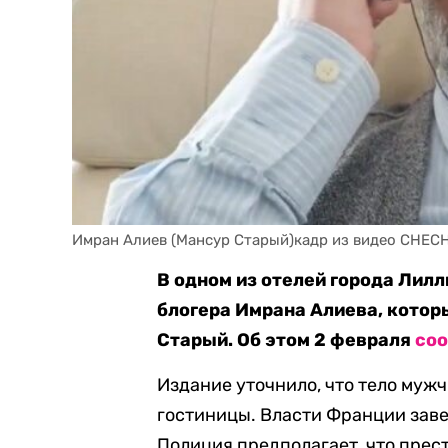
Имран Алиев (Мансур Старый)кадр из видео CHECH
В одном из отелей города Лил
блогера Имрана Алиева, котор
Старый. Об этом 2 февраля
со
Издание уточнило, что тело му
гостиницы. Власти Франции заве
Полиция предполагает, что прес