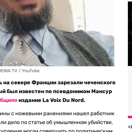
ENIA TV / YouTube
ль на севере Франции зарезали чеченского
ый был известен по псевдонимом Мансур
общило
издание La Voix Du Nord.
жчины с ножевыми ранениями нашел работник
ли дело по статье об умышленном убийстве.
«
тупление могли совершить по политическим