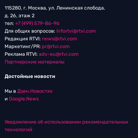
115280, г. Москва, ул. Ленинская слобода,
д. 26, этаж 2
тел:
+7 (499) 579-86-96
Для общих вопросов:
Infortvi@rtvi.com
Редакция RTVI:
news@rtvi.com
Маркетинг/PR:
pr@rtvi.com
Реклама RTVI:
adv-eu@rtvi.com
Партнерские материалы
Достойные новости
Мы в
Дзен.Новостях
и
Google.News
Уведомление об использовании рекомендательных
технологий