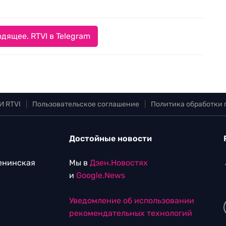
дящее. RTVI в Telegram
И RTVI
|
Пользовательское соглашение
|
Политика обработки
Достойные новости
Ленинская
Мы в
Дзен.Новостях
и
Google.News
Уведомление об использовании
рекомендательных технологий