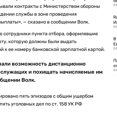
о
06
сывали контракты с Министерством обороны
дении службы в зоне проведения
R
ыплаты», — сказано в сообщении Волк.
И
0
о сотрудники пункта отбора, оформлявшие
В
рту, которую должны были выдать
Е
й к ее номеру банковской зарплатной картой.
06
П
учали возможность дистанционно
о
06
ослужащих и похищать начисляемые им
общении Волк.
тировано пять эпизодов с общим ущербом
пять уголовных дел по ст. 158 УК РФ