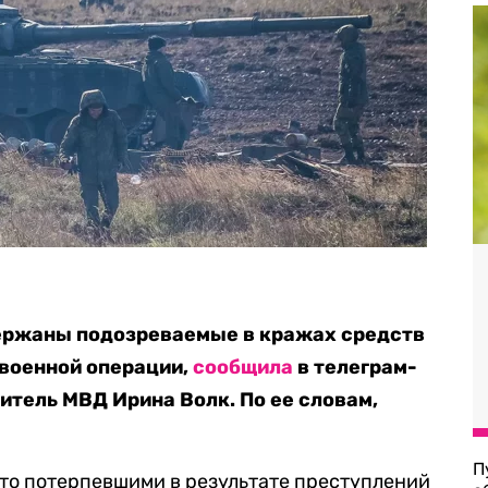
ержаны подозреваемые в кражах средств
 военной операции,
сообщила
в телеграм-
тель МВД Ирина Волк. По ее словам,
П
то потерпевшими в результате преступлений