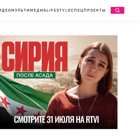
ИДЕО
МУЛЬТИМЕДИА
LIFESTYLE
СПЕЦПРОЕКТЫ