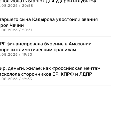
спользовать Starlink для ударов вглубь РФ
7.08.2026 / 20:58
таршего сына Кадырова удостоили звания
ероя Чечни
.08.2026 / 20:31
РГ финансировала бурение в Амазонии
опреки климатическим правилам
.08.2026 / 19:50
ир, деньги, жилье: как «российская мечта»
асколола сторонников ЕР, КПРФ и ЛДПР
.08.2026 / 19:33