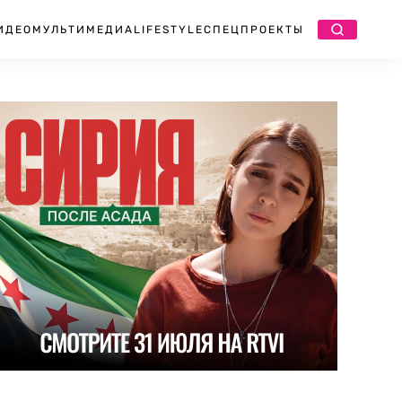
ИДЕО
МУЛЬТИМЕДИА
LIFESTYLE
СПЕЦПРОЕКТЫ