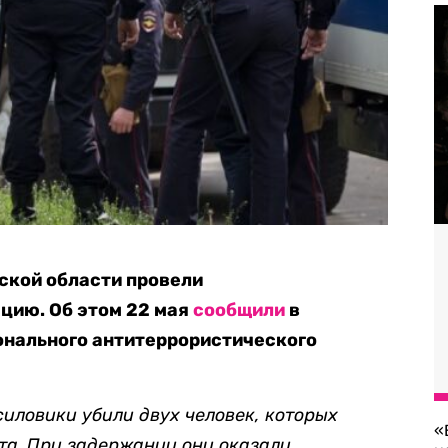
ской области провели
цию. Об этом 22 мая
сообщили
в
нального антитеррористического
силовики убили двух человек, которых
«
кта. При задержании они оказали