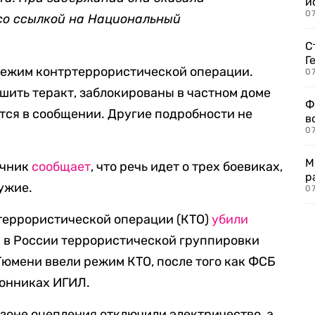
и
0
о ссылкой на Национал
ьный
С
Г
 режим контртеррористической операции.
07
ить теракт, заблокированы в частном доме
Ф
тся в сообщении. Другие подробности не
в
07
М
очник
сообщает
, что речь идет о трех боевиках,
р
ужие.
07
ртеррористической операции (КТО)
убили
 в России террористической группировки
Тюмени ввели режим КТО, после того как ФСБ
онниках ИГИЛ.
 зоне оцепления отключили электричество, а