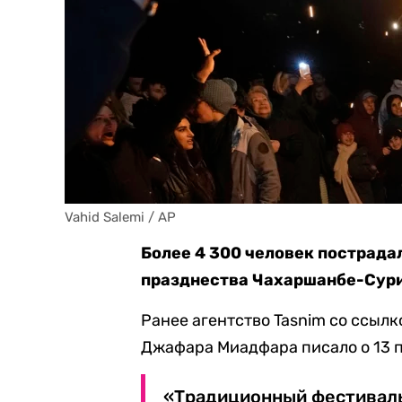
Vahid Salemi / AP
Более 4 300 человек пострадал
празднества Чахаршанбе-Сури
Ранее агентство Tasnim со ссыл
Джафара Миадфара писало о 13 
«Традиционный фестиваль