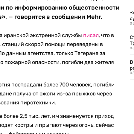
ии по информированию общественности
«
», — говорится в сообщении Mehr.
с
08
ля иранской экстренной службы
писал
, что в
С
Т
с. станций скорой помощи переведены в
08
о данным агентства, только Тегеране за
в о пожарной опасности, погибли два жителя
В
р
08
огня пострадали более 700 человек, погибли
ждане получают ожоги из-за прыжков через
зования пиротехники.
более 2,5 тыс. лет, им знаменуется приход
одят костры и прыгают через огонь, сейчас