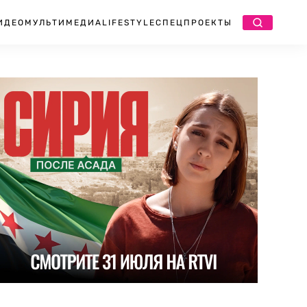
ИДЕО
МУЛЬТИМЕДИА
LIFESTYLE
СПЕЦПРОЕКТЫ