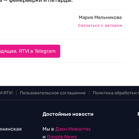
а — фейерверки и петарды.
Мария Мельникова
Связаться с автором
дящее. RTVI в Telegram
И RTVI
|
Пользовательское соглашение
|
Политика обработки
Достойные новости
Ленинская
Мы в
Дзен.Новостях
и
Google.News