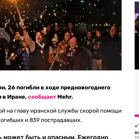
и, 26 погибли в ходе предновогоднего
 в Иране,
сообщает
Mehr.
кой на главу иранской службы скорой помощи
погибших и 839 пострадавших.
«
в
 может быть и опасным. Ежегодно
0