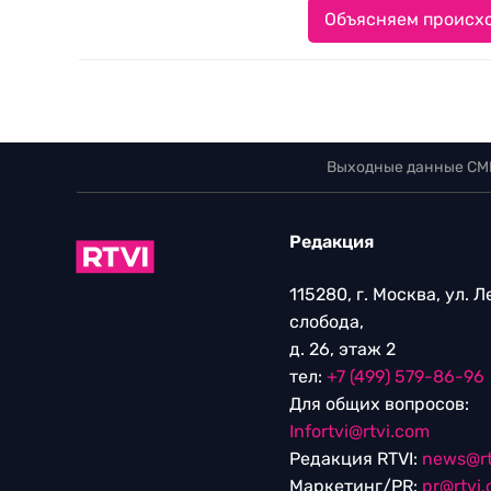
Объясняем происхо
Выходные данные СМ
Редакция
115280, г. Москва, ул. 
слобода,
д. 26, этаж 2
тел:
+7 (499) 579-86-96
Для общих вопросов:
Infortvi@rtvi.com
Редакция RTVI:
news@rt
Маркетинг/PR:
pr@rtvi