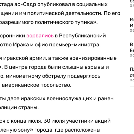
о
ктада ас-Садр опубликовал в социальных
06
ащении им политической деятельности. По его
R
еразрешимого политического тупика».
И
0
сторонники
ворвались
в Республиканский
ьство Ирака и офис премьер-министра.
В
Е
06
я иракской армии, а также военизированные
. В центре города были слышны взрывы и
П
о
го, минометному обстрелу подверглось
06
 американское посольство.
иты двое иракских военнослужащих и ранен
олиции страны.
я с конца июля. 30 июля участники акций
еленую зону» города, где расположены