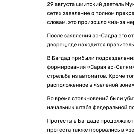
29 августа шиитский деятель Му
сетях заявление о полном прекр
словам, это произошло «из-за н
После заявления ас-Садра его 
дворец, где находится правител
В Багдад прибыли подразделени
формирования «Сарая ас-Салям»
стрельба из автоматов. Кроме то
расположенное в «зеленой зоне»
Во время столкновений были уб
начальник штаба федеральной п
Протесты в Багдаде продолжаютс
протеста также прорвались в «з