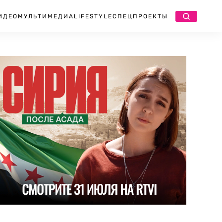
ИДЕО
МУЛЬТИМЕДИА
LIFESTYLE
СПЕЦПРОЕКТЫ