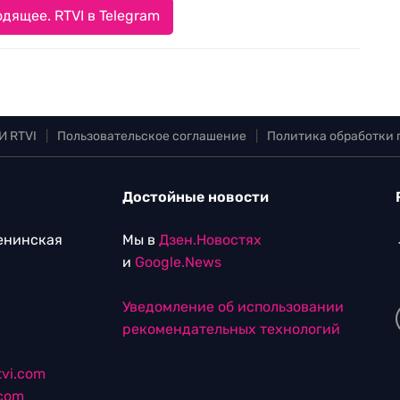
дящее. RTVI в Telegram
И RTVI
|
Пользовательское соглашение
|
Политика обработки
Достойные новости
Ленинская
Мы в
Дзен.Новостях
и
Google.News
Уведомление об использовании
рекомендательных технологий
vi.com
.com