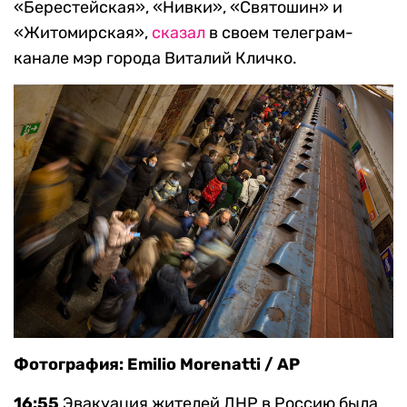
«Берестейская», «Нивки», «Святошин» и
«Житомирская»,
сказал
в своем телеграм-
канале мэр города Виталий Кличко.
Фотография: Emilio Morenatti / AP
16:55
Эвакуация жителей ДНР в Россию была