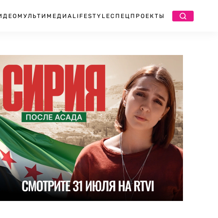
ИДЕО
МУЛЬТИМЕДИА
LIFESTYLE
СПЕЦПРОЕКТЫ