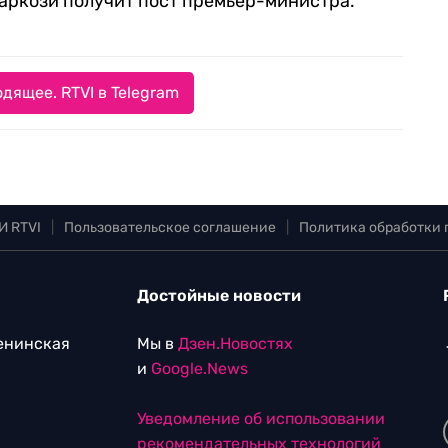
аркози получит пост премьер-министра.
дящее. RTVI в Telegram
И RTVI
|
Пользовательское соглашение
|
Политика обработки
Достойные новости
Ленинская
Мы в
Дзен.Новостях
и
Google.News
Уведомление об использовании
рекомендательных технологий