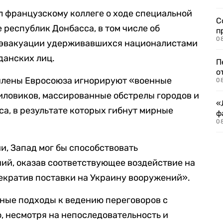
л французскому коллеге о ходе специальной
С
 республик Донбасса, в том числе об
п
08
 эвакуации удерживавшихся националистами
данских лиц.
П
о
-члены Евросоюза игнорируют «военные
08
иловиков, массированные обстрелы городов и
«
а, в результате которых гибнут мирные
ф
0
и, Запад мог бы способствовать
ий, оказав соответствующее воздействие на
рекратив поставки на Украину вооружений».
ные подходы к ведению переговоров с
о, несмотря на непоследовательность и