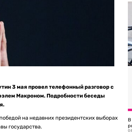
тин 3 мая провел телефонный разговор с
юэлем Макроном. Подробности беседы
я.
 победой на недавних президентских выборах
В
р
авы государства.
08