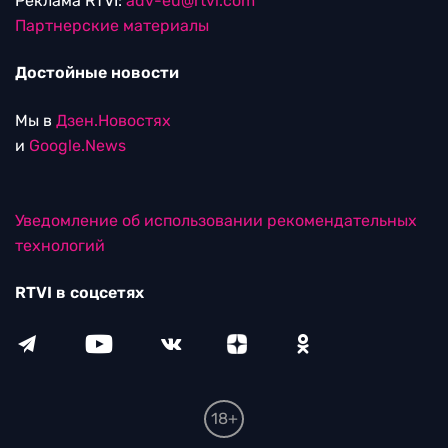
Реклама RTVI:
adv-eu@rtvi.com
Партнерские материалы
Достойные новости
Мы в
Дзен.Новостях
и
Google.News
Уведомление об использовании рекомендательных
технологий
RTVI в соцсетях
18+