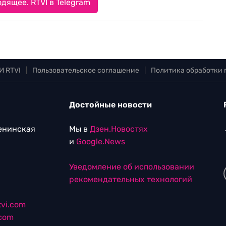
дящее. RTVI в Telegram
И RTVI
|
Пользовательское соглашение
|
Политика обработки
Достойные новости
Ленинская
Мы в
Дзен.Новостях
и
Google.News
Уведомление об использовании
рекомендательных технологий
vi.com
.com