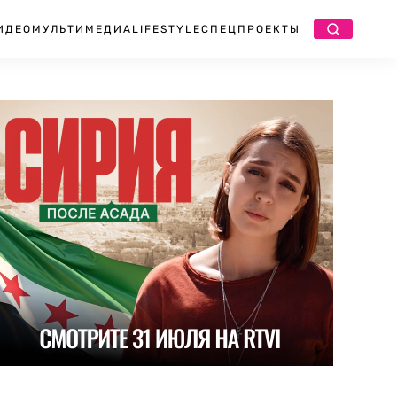
ИДЕО
МУЛЬТИМЕДИА
LIFESTYLE
СПЕЦПРОЕКТЫ