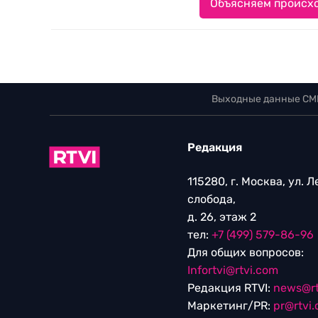
Объясняем происхо
Выходные данные СМ
Редакция
115280, г. Москва, ул. 
слобода,
д. 26, этаж 2
тел:
+7 (499) 579-86-96
Для общих вопросов:
Infortvi@rtvi.com
Редакция RTVI:
news@rt
Маркетинг/PR:
pr@rtvi