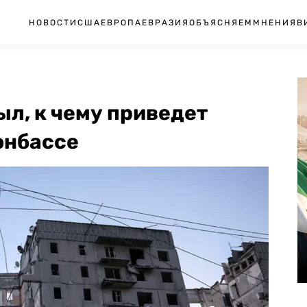
НОВОСТИ
США
ЕВРОПА
ЕВРАЗИЯ
ОБЪЯСНЯЕМ
МНЕНИЯ
В
л, к чему приведет
онбассе