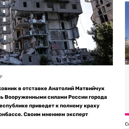
AP
ковник в отставке Анатолий Матвийчук
оль Вооруженными силами России города
еспублике приведет к полному краху
онбассе. Своим мнением эксперт
С