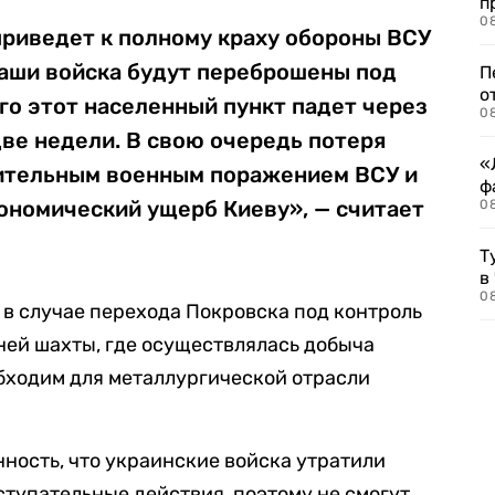
п
08
риведет к полному краху обороны ВСУ
наши войска будут переброшены под
П
о
его этот населенный пункт падет через
08
ве недели. В свою очередь потеря
«
ительным военным поражением ВСУ и
ф
ономический ущерб Киеву», — считает
0
Т
в
08
 в случае перехода Покровска под контроль
ней шахты, где осуществлялась добыча
бходим для металлургической отрасли
ность, что украинские войска утратили
тупательные действия, поэтому не смогут