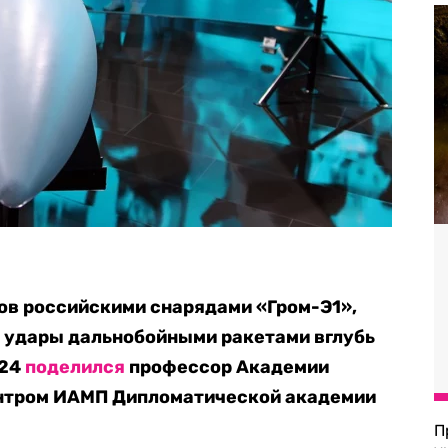
ов российскими снарядами «Гром-Э1»,
а удары дальнобойными ракетами вглубь
о24
поделился
профессор Академии
нтром ИАМП Дипломатической академии
П