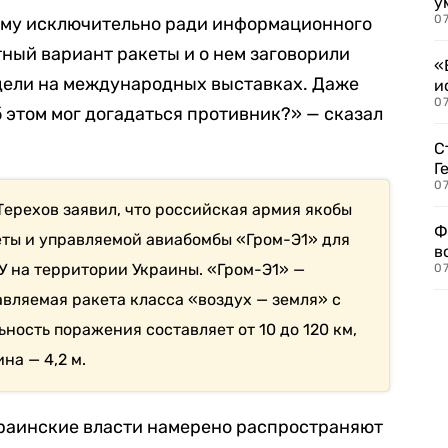
у
07
тему исключительно ради информационного
тный вариант ракеты и о нем заговорили
«
видели на международных выставках. Даже
и
0
об этом мог догадаться противник?» — сказал
С
Г
07
Терехов заявил, что российская армия якобы
Ф
ты и управляемой авиабомбы «Гром-Э1» для
в
У на территории Украины. «Гром-Э1» —
07
вляемая ракета класса «воздух — земля» с
ьность поражения составляет от 10 до 120 км,
на — 4,2 м.
краинские власти намерено распространяют