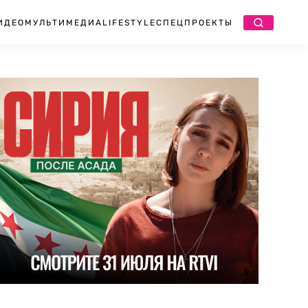
ИДЕО
МУЛЬТИМЕДИА
LIFESTYLE
СПЕЦПРОЕКТЫ