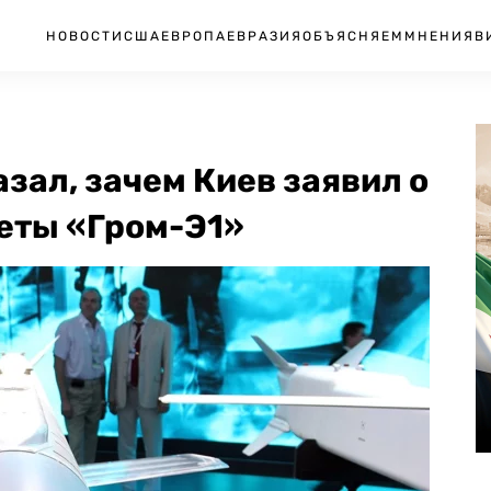
НОВОСТИ
США
ЕВРОПА
ЕВРАЗИЯ
ОБЪЯСНЯЕМ
МНЕНИЯ
В
зал, зачем Киев заявил о
еты «Гром-Э1»