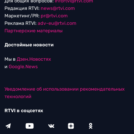
Для общих вопросов:
Infortvi@rtvi.com
Редакция RTVI:
news@rtvi.com
Маркетинг/PR:
pr@rtvi.com
Реклама RTVI:
adv-eu@rtvi.com
Партнерские материалы
Достойные новости
Мы в
Дзен.Новостях
и
Google.News
Уведомление об использовании рекомендательных
технологий
RTVI в соцсетях