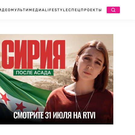
ИДЕО
МУЛЬТИМЕДИА
LIFESTYLE
СПЕЦПРОЕКТЫ