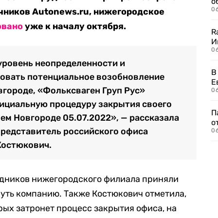
о
06
чников Autonews.ru, нижегородское
овано
уже к началу октября.
R
И
0
уровень неопределенности и
В
овать потенциальное возобновление
Е
городе, «Фольксваген Груп Рус»
06
ициальную процедуру закрытия своего
П
ем Новгороде 05.07.2022», — рассказала
о
представитель российского офиса
06
Костюкович.
удников нижегородского филиала приняли
уть компанию. Также Костюкович отметила,
рых затронет процесс закрытия офиса, на