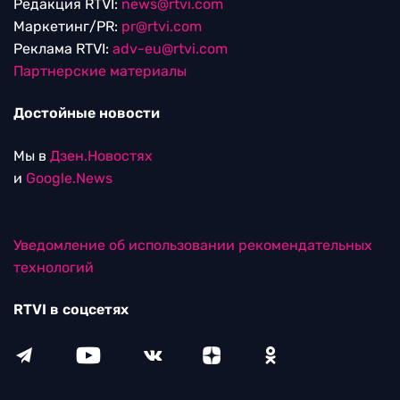
Редакция RTVI:
news@rtvi.com
Маркетинг/PR:
pr@rtvi.com
Реклама RTVI:
adv-eu@rtvi.com
Партнерские материалы
Достойные новости
Мы в
Дзен.Новостях
и
Google.News
Уведомление об использовании рекомендательных
технологий
RTVI в соцсетях