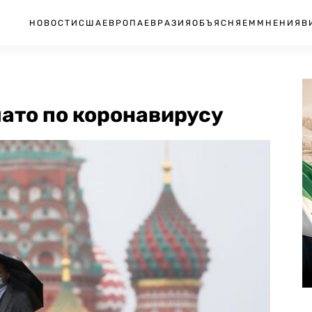
НОВОСТИ
США
ЕВРОПА
ЕВРАЗИЯ
ОБЪЯСНЯЕМ
МНЕНИЯ
В
лато по коронавирусу