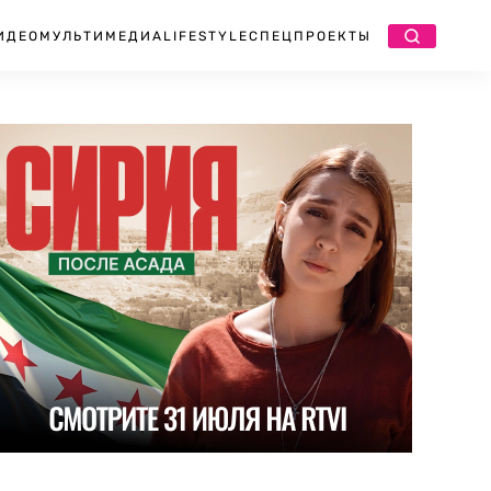
ИДЕО
МУЛЬТИМЕДИА
LIFESTYLE
СПЕЦПРОЕКТЫ