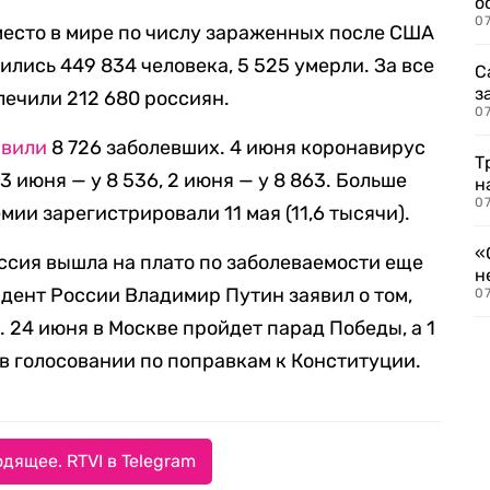
о
07
место в мире по числу зараженных после США
ились 449 834 человека, 5 525 умерли. За все
С
з
ечили 212 680 россиян.
07
явили
8 726 заболевших. 4 июня коронавирус
Т
3 июня — у 8 536, 2 июня — у 8 863. Больше
н
07
мии зарегистрировали 11 мая (11,6 тысячи).
«
ссия вышла на плато по заболеваемости еще
н
идент России Владимир Путин заявил о том,
07
 24 июня в Москве пройдет парад Победы, а 1
 в голосовании по поправкам к Конституции.
дящее. RTVI в Telegram