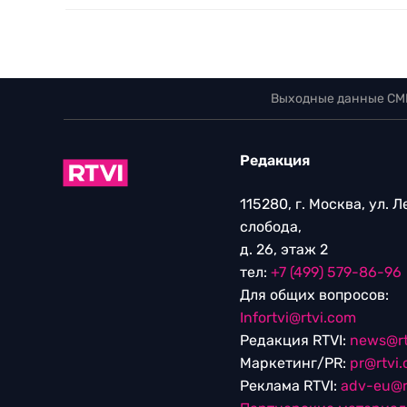
Выходные данные СМ
Редакция
115280, г. Москва, ул. 
слобода,
д. 26, этаж 2
тел:
+7 (499) 579-86-96
Для общих вопросов:
Infortvi@rtvi.com
Редакция RTVI:
news@rt
Маркетинг/PR:
pr@rtvi
Реклама RTVI:
adv-eu@r