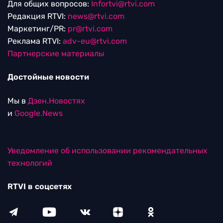
Для общих вопросов:
Infortvi@rtvi.com
Редакция RTVI:
news@rtvi.com
Маркетинг/PR:
pr@rtvi.com
Реклама RTVI:
adv-eu@rtvi.com
Партнерские материалы
Достойные новости
Мы в
Дзен.Новостях
и
Google.News
Уведомление об использовании рекомендательных
технологий
RTVI в соцсетях