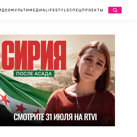
ИДЕО
МУЛЬТИМЕДИА
LIFESTYLE
СПЕЦПРОЕКТЫ