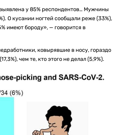
 выявлена у 85% респондентов… Мужчины
%).
О
кусании ногтей сообщали реже (33%),
35% имеют бороду
», —
говорится в
медработники, ковырявшие в носу, гораздо
,3%), чем те, кто этого не делал (5,9%).