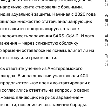
т
0
 напрямую контактировали с больными,
ндивидуальной защиты. Начиная с 2020 года
У
Б
оявилось множество статей, анализирующих
0
ств защиты от коронавируса, а также
 вероятность заражения SARS-CoV-2. И хотя
«
Е
аражения —
через слизистую оболочку
0
 времени оставалось не ясным, влияет ли на
П
ь в носу или грызть ногти.
к
0
сь ответить ученые из
Амстердамского
рландах. В исследовании участвовали 404
 продолжительное время контактировали с
 согласились ответить на вопросы о своих
озможно, влияющих на риск заражения —
ь ногти, ношение очков, наличие бороды.