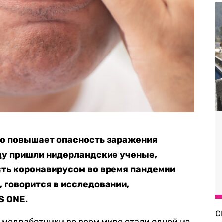
ко повышает опасность заражения
ду пришли нидерландские ученые,
ть коронавирусом во время пандемии
 говорится в исследовании,
S ONE.
С
медработники во всем мире стали одной из