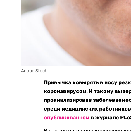
Adobe Stock
Привычка ковырять в носу рез
коронавирусом. К такому выво
проанализировав заболеваемос
среди медицинских работников,
опубликованном
в журнале PLo
Во время пандемии коронавируса 