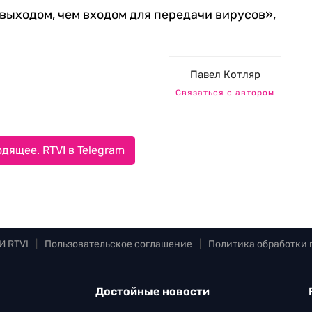
 выходом, чем входом для передачи вирусов»,
Павел Котляр
Связаться с автором
дящее. RTVI в Telegram
И RTVI
|
Пользовательское соглашение
|
Политика обработки
Достойные новости