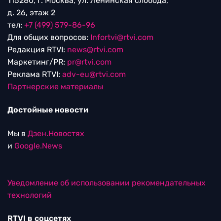
115280, г. Москва, ул. Ленинская слобода,
д. 26, этаж 2
тел:
+7 (499) 579-86-96
Для общих вопросов:
Infortvi@rtvi.com
Редакция RTVI:
news@rtvi.com
Маркетинг/PR:
pr@rtvi.com
Реклама RTVI:
adv-eu@rtvi.com
Партнерские материалы
Достойные новости
Мы в
Дзен.Новостях
и
Google.News
Уведомление об использовании рекомендательных
технологий
RTVI в соцсетях