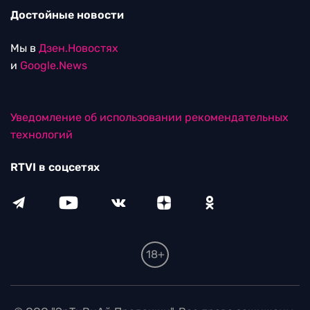
Достойные новости
Мы в
Дзен.Новостях
и
Google.News
Уведомление об использовании рекомендательных
технологий
RTVI в соцсетях
18+