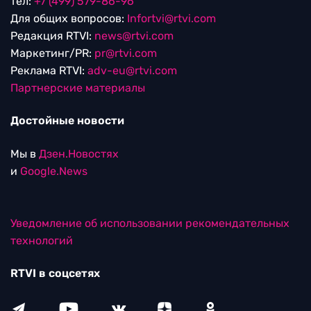
тел:
+7 (499) 579-86-96
Для общих вопросов:
Infortvi@rtvi.com
Редакция RTVI:
news@rtvi.com
Маркетинг/PR:
pr@rtvi.com
Реклама RTVI:
adv-eu@rtvi.com
Партнерские материалы
Достойные новости
Мы в
Дзен.Новостях
и
Google.News
Уведомление об использовании рекомендательных
технологий
RTVI в соцсетях