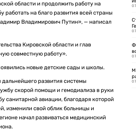
и
вской области и продолжить работу на
0
у работать на благо развития всей страны
С
адимир Владимирович Путин», — написал
Г
07
ельства Кировской области и глав
Ф
в
ную совместную работу».
07
появились новые детские сады и школы.
М
р
я дальнейшего развития системы
07
ужбу скорой помощи и гемодиализа в руки
бу санитарной авиации, благодаря которой
й, изменили свой облик больницы и
регионе начал развиваться медицинский
иона.