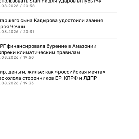
спользовать Starlink для ударов вглубь РФ
7.08.2026 / 20:58
таршего сына Кадырова удостоили звания
ероя Чечни
.08.2026 / 20:31
РГ финансировала бурение в Амазонии
опреки климатическим правилам
.08.2026 / 19:50
ир, деньги, жилье: как «российская мечта»
асколола сторонников ЕР, КПРФ и ЛДПР
.08.2026 / 19:33