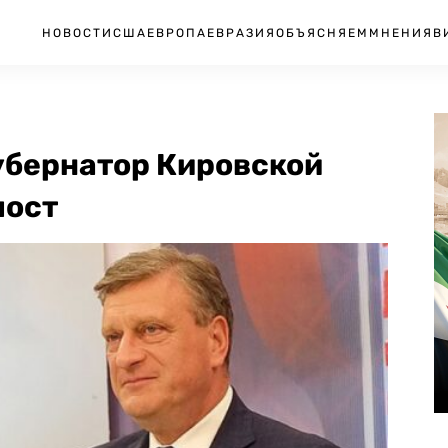
НОВОСТИ
США
ЕВРОПА
ЕВРАЗИЯ
ОБЪЯСНЯЕМ
МНЕНИЯ
В
убернатор Кировской
пост