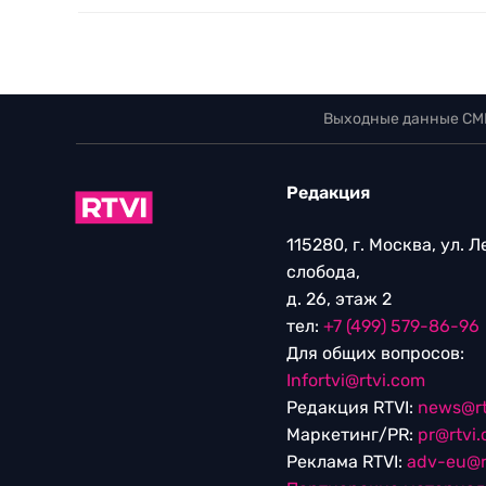
Выходные данные СМ
Редакция
115280, г. Москва, ул. 
слобода,
д. 26, этаж 2
тел:
+7 (499) 579-86-96
Для общих вопросов:
Infortvi@rtvi.com
Редакция RTVI:
news@rt
Маркетинг/PR:
pr@rtvi
Реклама RTVI:
adv-eu@r