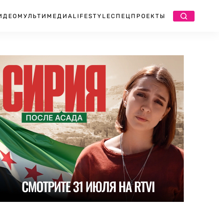
ИДЕО
МУЛЬТИМЕДИА
LIFESTYLE
СПЕЦПРОЕКТЫ