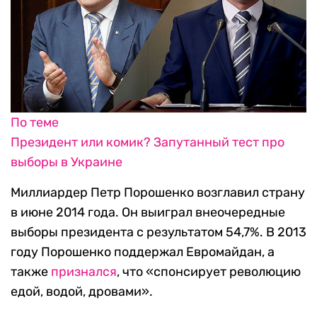
По теме
Президент или комик? Запутанный тест про
выборы в Украине
Миллиардер Петр Порошенко возглавил страну
в июне 2014 года. Он выиграл внеочередные
выборы президента с результатом 54,7%. В 2013
году Порошенко поддержал Евромайдан, а
также
признался
, что «спонсирует революцию
едой, водой, дровами».