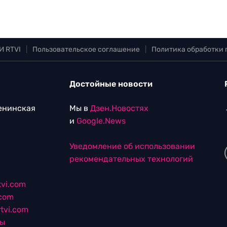
И RTVI
|
Пользовательское соглашение
|
Политика обработки
Достойные новости
Ленинская
Мы в
Дзен.Новостях
и
Google.News
Уведомление об использовании
рекомендательных технологий
vi.com
.com
tvi.com
лы