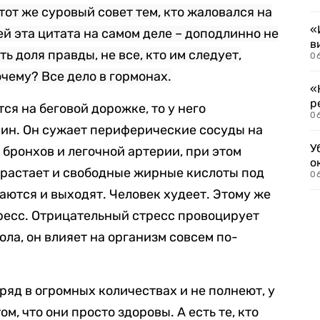
тот же суровый совет тем, кто жаловался на
«
й эта цитата на самом деле – доподлинно не
в
ть доля правды, не все, кто им следует,
06
чему? Все дело в гормонах.
«
р
ся на беговой дорожке, то у него
06
ин. Он сужает периферические сосуды на
У
 бронхов и легочной артерии, при этом
о
зрастает и свободные жирные кислоты под
06
аются и выходят. Человек худеет. Этому же
ресс. Отрицательный стресс провоцирует
ола, он влияет на организм совсем по-
ряд в огромных количествах и не полнеют, у
ом, что они просто здоровы. А есть те, кто