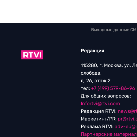
Выходные данные СМ
Редакция
115280, г. Москва, ул. 
слобода,
д. 26, этаж 2
тел:
+7 (499) 579-86-96
Для общих вопросов:
Infortvi@rtvi.com
Редакция RTVI:
news@rt
Маркетинг/PR:
pr@rtvi
Реклама RTVI:
adv-eu@r
Партнерские материа