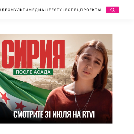
ИДЕО
МУЛЬТИМЕДИА
LIFESTYLE
СПЕЦПРОЕКТЫ