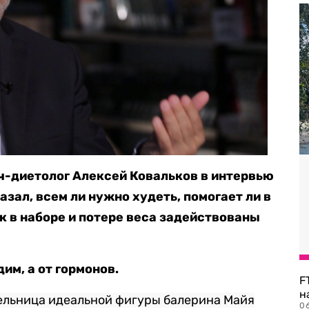
ч-диетолог Алексей Ковальков в интервью
азал, всем ли нужно худеть, помогает ли в
к в наборе и потере веса задействованы
дим, а от гормонов.
F
н
тельница идеальной фигуры балерина Майя
06