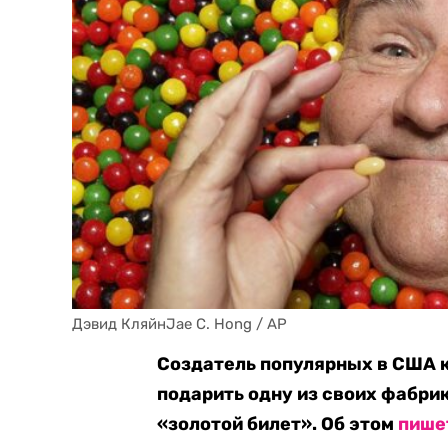
Дэвид КляйнJae C. Hong / AP
Создатель популярных в США к
подарить одну из своих фабри
«золотой билет». Об этом
пише