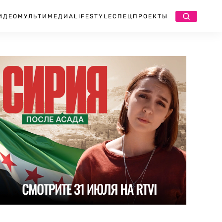
ИДЕО
МУЛЬТИМЕДИА
LIFESTYLE
СПЕЦПРОЕКТЫ