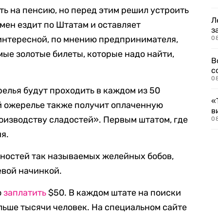
ть на пенсию, но перед этим решил устроить
Л
мен ездит по Штатам и оставляет
з
интересной, по мнению предпринимателя,
0
мые золотые билеты, которые надо найти,
В
с
0
релья будут проходить в каждом из 50
«
 ожерелье также получит оплаченную
в
оизводству сладостей». Первым штатом, где
0
я.
видностей так называемых желейных бобов,
евой начинкой.
о
заплатить
$50. В каждом штате на поиски
льше тысячи человек. На специальном сайте