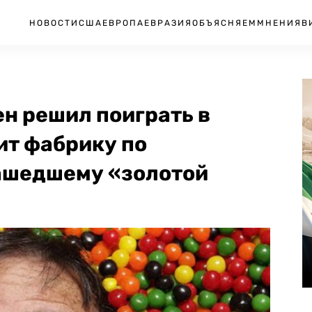
НОВОСТИ
США
ЕВРОПА
ЕВРАЗИЯ
ОБЪЯСНЯЕМ
МНЕНИЯ
В
н решил поиграть в
ит фабрику по
ашедшему «золотой