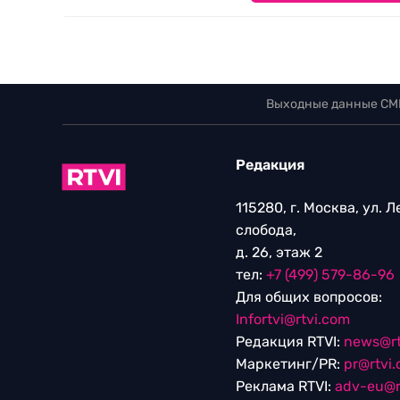
Выходные данные СМ
Редакция
115280, г. Москва, ул. 
слобода,
д. 26, этаж 2
тел:
+7 (499) 579-86-96
Для общих вопросов:
Infortvi@rtvi.com
Редакция RTVI:
news@rt
Маркетинг/PR:
pr@rtvi
Реклама RTVI:
adv-eu@r