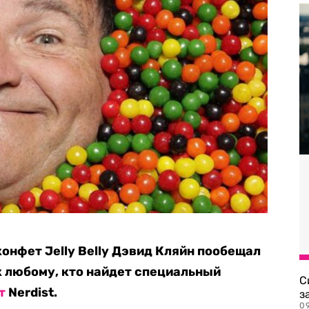
онфет Jelly Belly Дэвид Кляйн пообещал
к любому, кто найдет специальный
С
т
Nerdist.
з
0