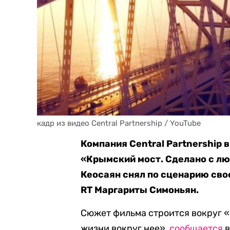
кадр из видео Central Partnership / YouTube
Компания Central Partnership
«Крымский мост. Сделано с лю
Кеосаян снял по сценарию сво
RT Маргариты Симоньян.
Сюжет фильма строится вокруг «
жизни вокруг нее»,
сообщается
в