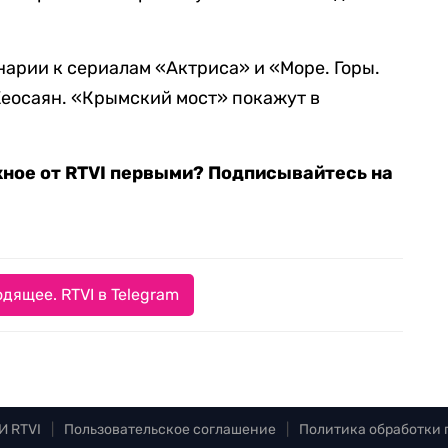
нарии к сериалам «Актриса» и «Море. Горы.
Кеосаян. «Крымский мост» покажут в
жное от RTVI первыми? Подписывайтесь на
дящее. RTVI в Telegram
И RTVI
|
Пользовательское соглашение
|
Политика обработки