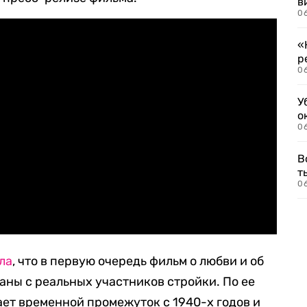
в
06
«
р
06
У
о
06
В
т
06
ла
, что в первую очередь фильм о любви и об
аны с реальных участников стройки. По ее
ает временной промежуток с 1940-х годов и