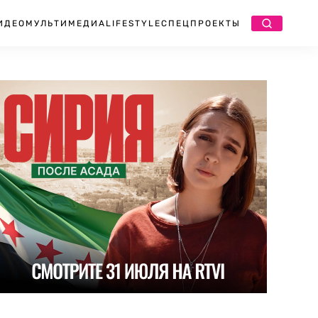
ИДЕО
МУЛЬТИМЕДИА
LIFESTYLE
СПЕЦПРОЕКТЫ