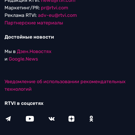
Редакция RTVI:
news@rtvi.com
Маркетинг/PR:
pr@rtvi.com
Реклама RTVI:
adv-eu@rtvi.com
Партнерские материалы
Достойные новости
Мы в
Дзен.Новостях
и
Google.News
Уведомление об использовании рекомендательных
технологий
RTVI в соцсетях