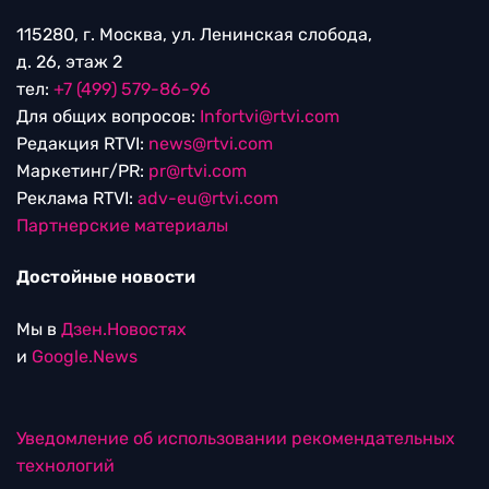
115280, г. Москва, ул. Ленинская слобода,
д. 26, этаж 2
тел:
+7 (499) 579-86-96
Для общих вопросов:
Infortvi@rtvi.com
Редакция RTVI:
news@rtvi.com
Маркетинг/PR:
pr@rtvi.com
Реклама RTVI:
adv-eu@rtvi.com
Партнерские материалы
Достойные новости
Мы в
Дзен.Новостях
и
Google.News
Уведомление об использовании рекомендательных
технологий