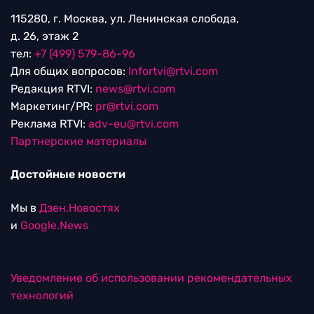
115280, г. Москва, ул. Ленинская слобода,
д. 26, этаж 2
тел:
+7 (499) 579-86-96
Для общих вопросов:
Infortvi@rtvi.com
Редакция RTVI:
news@rtvi.com
Маркетинг/PR:
pr@rtvi.com
Реклама RTVI:
adv-eu@rtvi.com
Партнерские материалы
Достойные новости
Мы в
Дзен.Новостях
и
Google.News
Уведомление об использовании рекомендательных
технологий