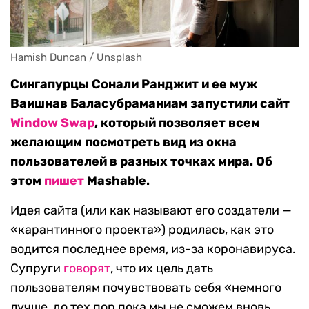
Hamish Duncan / Unsplash
Сингапурцы Сонали Ранджит и ее муж
Ваишнав Баласубраманиам запустили сайт
Window Swap
, который позволяет всем
желающим посмотреть вид из окна
пользователей в разных точках мира. Об
этом
пишет
Mashable.
Идея сайта (или как называют его создатели —
«карантинного проекта») родилась, как это
водится последнее время, из-за коронавируса.
Супруги
говорят
, что их цель дать
пользователям почувствовать себя «немного
лучше, до тех пор пока мы не сможем вновь