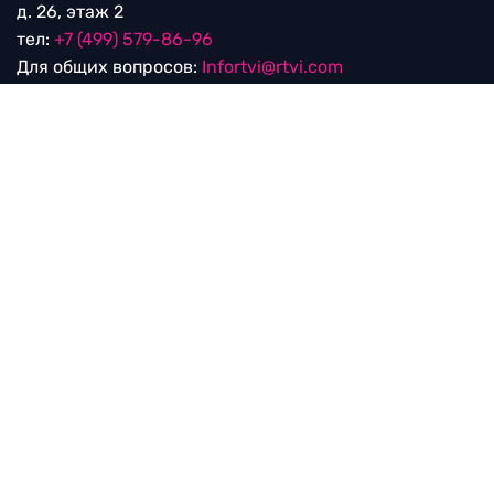
Редакция
115280, г. Москва, ул. Ленинская слобода,
д. 26, этаж 2
тел:
+7 (499) 579-86-96
Для общих вопросов:
Infortvi@rtvi.com
Редакция RTVI:
news@rtvi.com
Маркетинг/PR:
pr@rtvi.com
Реклама RTVI:
adv-eu@rtvi.com
Партнерские материалы
Достойные новости
Мы в
Дзен.Новостях
и
Google.News
Уведомление об использовании рекомендательных
технологий