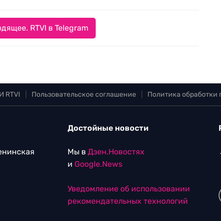
дящее. RTVI в Telegram
И RTVI
|
Пользовательское соглашение
|
Политика обработки
Достойные новости
Ленинская
Мы в
Дзен.Новостях
и
Google.News
Уведомление об использовании
рекомендательных технологий