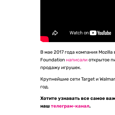
В мае 2017 года компания Mozilla 
Foundation
написали
открытое п
продажу игрушек.
Крупнейшие сети Target и Walma
год.
Хотите узнавать все самое ва
наш
телеграм-канал
.