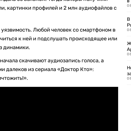
в
08
ли, картинки профилей и 2 млн аудиофайлов с
В
Р
 уязвимость. Любой человек со смартфоном в
08
читься к ней и подслушать происходящее или
Ж
з динамики.
А
0
начала скачивают аудиозапись голоса, а
Н
ми далеков из сериала «Доктор Кто»:
з
ичтожить!».
08