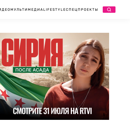
ИДЕО
МУЛЬТИМЕДИА
LIFESTYLE
СПЕЦПРОЕКТЫ