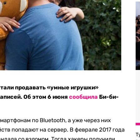
стали продавать «умные игрушки»
записей. Об этом 6 июня
сообщила
Би-би-
артфонам по Bluetooth, а уже через них
ств попадают на сервер. В феврале 2017 года
Т
андала со взломом. Тогда хакеры получили