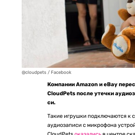
@cloudpets / Facebook
Компании Amazon и eBay пере
CloudPets после утечки аудио
си.
Такие игрушки подключаются к см
аудиозаписи с микрофона устрой
CloudPets
оказались
в центре ск