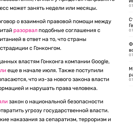
и
0
есс может занять недели или месяцы.
С
оговор о взаимной правовой помощи между
Г
Китай
разорвал
подобные соглашения с
07
танией в ответ на то, что страны
Ф
страдиции с Гонконгом.
в
07
анных властям Гонконга компании Google,
М
ли
еще в начале июля. Также поступили
р
опасаются, что из-за нового закона власти
07
ормацией и нарушать права человека.
яли
закон о национальной безопасности
отвратить угрозу государственной власти.
ие наказания за сепаратизм, терроризм и