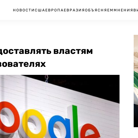
НОВОСТИ
США
ЕВРОПА
ЕВРАЗИЯ
ОБЪЯСНЯЕМ
МНЕНИЯ
В
едоставлять властям
зователях