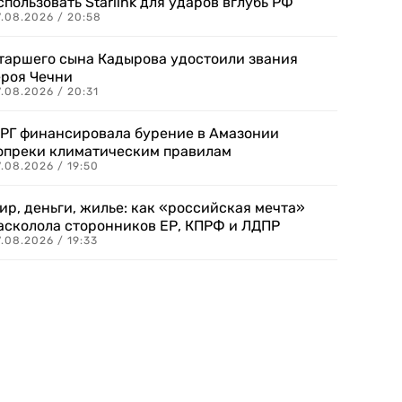
спользовать Starlink для ударов вглубь РФ
7.08.2026 / 20:58
таршего сына Кадырова удостоили звания
ероя Чечни
.08.2026 / 20:31
РГ финансировала бурение в Амазонии
опреки климатическим правилам
.08.2026 / 19:50
ир, деньги, жилье: как «российская мечта»
асколола сторонников ЕР, КПРФ и ЛДПР
.08.2026 / 19:33