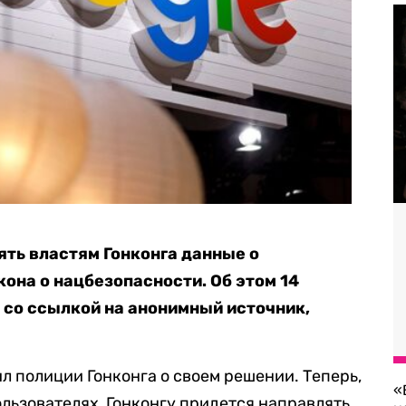
ять властям Гонконга данные о
кона о нацбезопасности. Об этом 14
 со ссылкой на анонимный источник,
ил полиции Гонконга о своем решении. Теперь,
«
льзователях, Гонконгу придется направлять