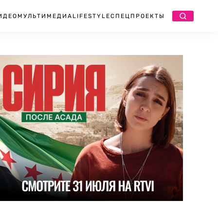
ИДЕО
МУЛЬТИМЕДИА
LIFESTYLE
СПЕЦПРОЕКТЫ