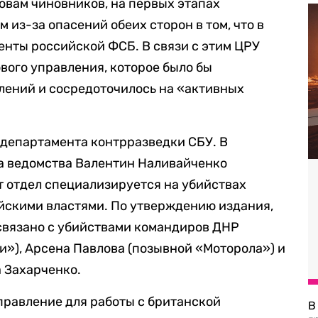
ловам чиновников, на первых этапах
из-за опасений обеих сторон в том, что в
енты российской ФСБ. В связи с этим ЦРУ
вого управления, которое было бы
лений и сосредоточилось на «активных
 департамента контрразведки СБУ. В
ва ведомства Валентин Наливайченко
от отдел специализируется на убийствах
йскими властями. По утверждению издания,
 связано с убийствами командиров ДНР
и»), Арсена Павлова (позывной «Моторола») и
 Захарченко.
правление для работы с британской
В