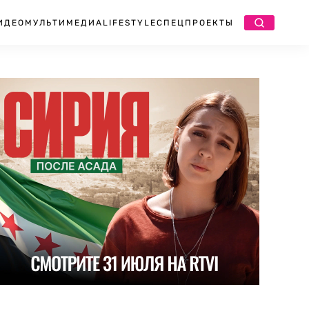
ИДЕО
МУЛЬТИМЕДИА
LIFESTYLE
СПЕЦПРОЕКТЫ