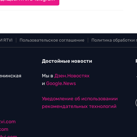
И RTVI
|
Пользовательское соглашение
|
Политика обработки
Достойные новости
Ленинская
Мы в
Дзен.Новостях
и
Google.News
Уведомление об использовании
рекомендательных технологий
vi.com
.com
tvi.com