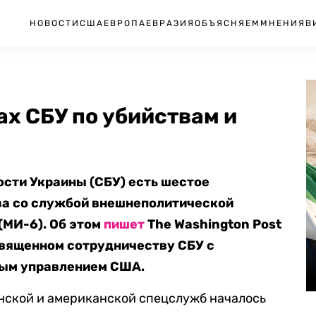
НОВОСТИ
США
ЕВРОПА
ЕВРАЗИЯ
ОБЪЯСНЯЕМ
МНЕНИЯ
В
ах СБУ по убийствам и
сти Украины (СБУ) есть шестое
ва со службой внешнеполитической
(МИ-6). Об этом
пишет
The Washington Post
священном сотрудничеству СБУ с
ым управлением США.
нской и американской спецслужб началось