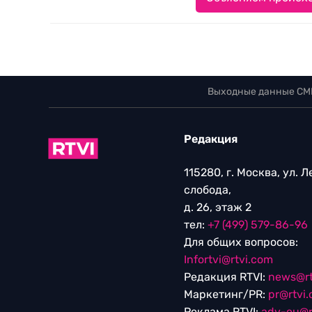
Выходные данные СМ
Редакция
115280, г. Москва, ул. 
слобода,
д. 26, этаж 2
тел:
+7 (499) 579-86-96
Для общих вопросов:
Infortvi@rtvi.com
Редакция RTVI:
news@rt
Маркетинг/PR:
pr@rtvi
Реклама RTVI:
adv-eu@r