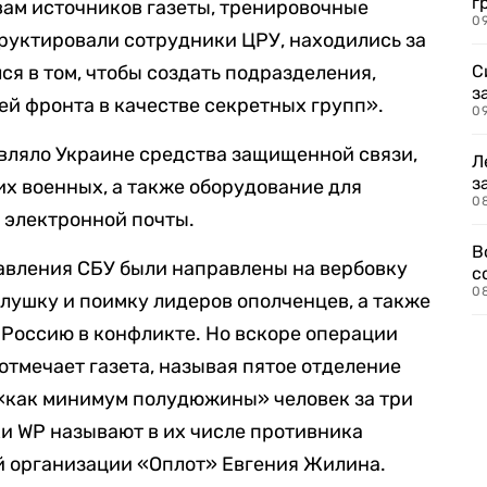
г
овам источников газеты, тренировочные
09
руктировали сотрудники ЦРУ, находились за
я в том, чтобы создать подразделения,
С
з
ей фронта в качестве секретных групп».
0
вляло Украине средства защищенной связи,
Л
з
х военных, а также оборудование для
0
 электронной почты.
В
авления СБУ были направлены на вербовку
с
0
лушку и поимку лидеров ополченцев, а также
Россию в конфликте. Но вскоре операции
отмечает газета, называя пятое отделение
 «как минимум полудюжины» человек за три
ки WP называют в их числе противника
й организации «Оплот» Евгения Жилина.