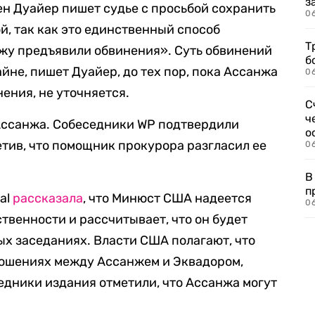
з
н Дуайер пишет судье с просьбой сохранить
0
, так как это единственный способ
Т
анжу предъявили обвинения». Суть обвинений
б
йне, пишет Дуайер, до тех пор, пока Ассанжа
0
нения, не уточняется.
С
ч
 Ассанжа. Собеседники WP подтвердили
о
тив, что помощник прокурора разгласил ее
0
В
п
nal
рассказала
, что Минюст США надеется
0
твенности и рассчитывает, что он будет
ых заседаниях. Власти США полагают, что
ношениях между Ассанжем и Эквадором,
седники издания отметили, что Ассанжа могут