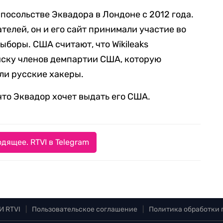
 посольстве Эквадора в Лондоне с 2012 года.
елей, он и его сайт принимали участие во
боры. США считают, что Wikileaks
ску членов демпартии США, которую
ли русские хакеры.
 что Эквадор хочет выдать его США.
дящее. RTVI в Telegram
И RTVI
|
Пользовательское соглашение
|
Политика обработки