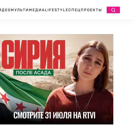
ИДЕО
МУЛЬТИМЕДИА
LIFESTYLE
СПЕЦПРОЕКТЫ