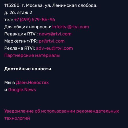
115280, г. Москва, ул. Ленинская слобода,
д. 26, этаж 2
тел:
+7 (499) 579-86-96
Для общих вопросов:
Infortvi@rtvi.com
Редакция RTVI:
news@rtvi.com
Маркетинг/PR:
pr@rtvi.com
Реклама RTVI:
adv-eu@rtvi.com
Партнерские материалы
Достойные новости
Мы в
Дзен.Новостях
и
Google.News
Уведомление об использовании рекомендательных
технологий