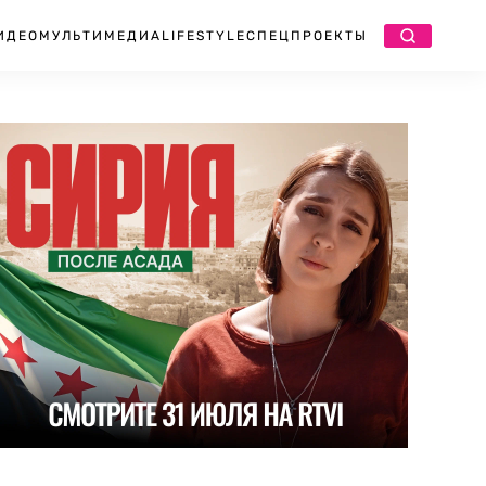
ИДЕО
МУЛЬТИМЕДИА
LIFESTYLE
СПЕЦПРОЕКТЫ