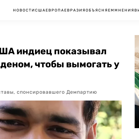
НОВОСТИ
США
ЕВРОПА
ЕВРАЗИЯ
ОБЪЯСНЯЕМ
МНЕНИЯ
В
США индиец показывал
деном, чтобы вымогать у
тавы, спонсировавшего Демпартию