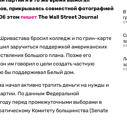
 партии и в то же время вымогал
нов, прикрываясь совместной фотографией
В
 Об этом
пишет
The Wall Street Journal
г
09
С
Шривастава бросил колледж и по грин-карте
з
решил заручиться поддержкой американских
0
ствления большого плана. Позже его
Л
 он им говорил о цели создать частную
з
0
ую бы поддерживал Белый дом.
а начал активно тратить деньги на нужды и
артии. По данным Федеральной
2 году перед промежуточными выборами в
ратическому Комитету большинства (Senate