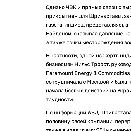
Однако ЧВК и прямые связи с в
прикрытием для Шриваставы, за
газета, индиец, представляясь а
Байденом, оказывал давление на
а также точки месторождения зо
В частности, одной из жертв ин
бизнесмен Нильс Троост, руково
Paramount Energy & Commodities
сотрудничала с Москвой и была 
начала боевых действий на Укра
трудности.
По информации WSJ, Шривастава 
половину своей компании, перер
также выделил ему $51 млн чере