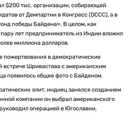
ал $200 тыс. организации, собирающей
датов от Демпартии в Конгресс (DCCC), а в
Фонд победы Байдена». В целом, как
е пару лет предприниматель из Индии вложил
олее миллиона долларов.
е пожертвования в демократические
й встрече Шривастава с американским
йца появилось общее фото с Байденом.
атических элит, индиец занялся созданием
оенной компании он выбрал американского
 руководил операцией в Югославии.