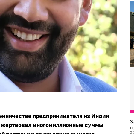
енничестве предпринимателя из Индии
З
й жертвовал многомиллионные суммы
п
0