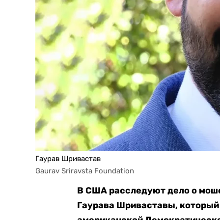
Гаурав Шривастав
Gaurav Sriravsta Foundation
В США расследуют дело о мош
Гаурава Шриваставы, которы