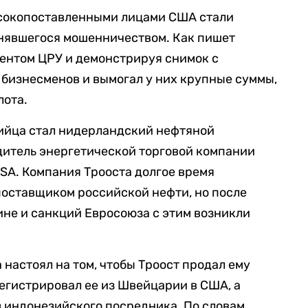
ысокопоставленными лицами США стали
нявшегося мошенничеством. Как пишет
гентом ЦРУ и демонстрируя снимок с
 бизнесменов и вымогал у них крупные суммы,
лота.
дийца стал нидерландский нефтяной
дитель энергетической торговой компании
 SA. Компания Трооста долгое время
поставщиком российской нефти, но после
ине и санкций Евросоюза с этим возникли
настоял на том, чтобы Троост продал ему
егистрировал ее из Швейцарии в США, а
з индонезийского посредника. По словам