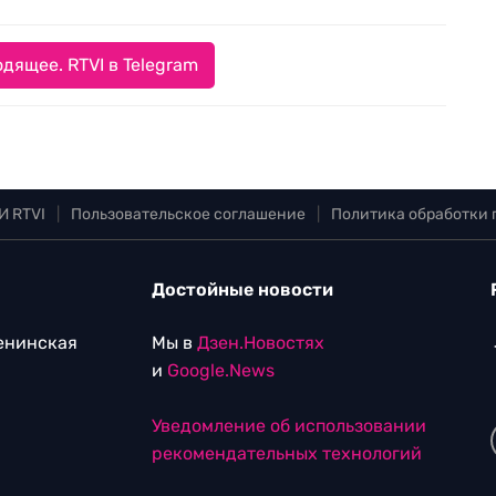
дящее. RTVI в Telegram
И RTVI
|
Пользовательское соглашение
|
Политика обработки
Достойные новости
Ленинская
Мы в
Дзен.Новостях
и
Google.News
Уведомление об использовании
рекомендательных технологий