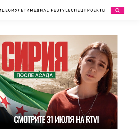
ИДЕО
МУЛЬТИМЕДИА
LIFESTYLE
СПЕЦПРОЕКТЫ