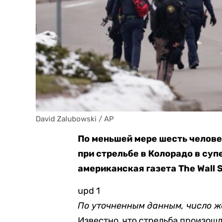
David Zalubowski / AP
По меньшей мере шесть челове
при стрельбе в Колорадо в суп
американская газета The Wall S
upd 1
По уточненным данным, число ж
Известно, что стрельба произош