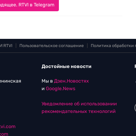
дящее. RTVI в Telegram
И RTVI
|
Пользовательское соглашение
|
Политика обработки
Достойные новости
Ленинская
Мы в
Дзен.Новостях
и
Google.News
Уведомление об использовании
рекомендательных технологий
vi.com
.com