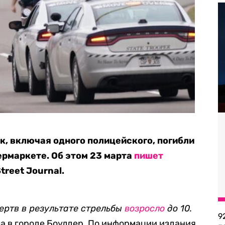
к, включая одного полицейского, погибли
ермаркете. Об этом 23 марта
пишет
treet Journal.
ертв в результате стрельбы
возросло
до 10.
9
ла в городе Боулдер. По информации издания,