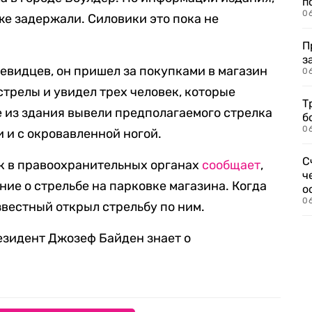
п
0
е задержали. Силовики это пока не
П
з
евидцев, он пришел за покупками в магазин
0
стрелы и увидел трех человек, которые
Т
 из здания вывели предполагаемого стрелка
б
0
и и с окровавленной ногой.
С
к в правоохранительных органах
сообщает
,
ч
ие о стрельбе на парковке магазина. Когда
о
0
звестный открыл стрельбу по ним.
резидент Джозеф Байден знает о