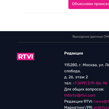
Объясняем происхо
Выходные данные СМ
Редакция
115280, г. Москва, ул. 
слобода,
д. 26, этаж 2
тел:
+7 (499) 579-86-96
Для общих вопросов:
Infortvi@rtvi.com
Редакция RTVI:
news@rt
Маркетинг/PR:
pr@rtvi